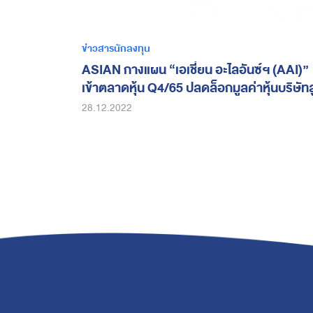
ข่าวสารนักลงทุน
ASIAN กางแผน “เอเชี่ยน อะไลอันซ์ฯ (AAI)”
เข้าตลาดหุ้น Q4/65 ปลดล็อกมูลค่าหุ้นบริษัท
ตอกย้ำความเป็นหนึ่งในผู้นำตลาดธุรกิจอาหา
28.12.2022
รสัตวเ์ลี้ยง