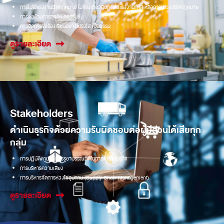
การไม่ใช้แรงงานผิดกฎหมาย ไม่ข้องเกี่ยวกับการใช้แรงงานทาส หรือการประมงผิดกฎหมาย
การต่อต้านการทุจริต คอร์รับชั่น
การจัดการข้อร้องเรียนอย่างโปร่งใส เป็นธรรม
ดูรายละเอียด
Stakeholders
ดำเนินธุรกิจด้วยความรับผิดชอบต่อผู้มีส่วนได้เสียทุก
กลุ่ม
การปฏิบัติตามหลักจรรยาบรรณที่ดีในการดำเนินธุรกิจ
การบริหารความเสี่ยง
การบริหารจัดการห่วงโซ่อุปทาน (Supply Chain Management)
ดูรายละเอียด