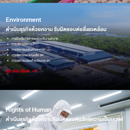
Environment
ดำเนินธุรกิจด้วยความ รับผิดชอบต่อสิ่งแวดล้อม
การใช้พลังงานจากแหล่งพลังงานสะอาด
การบริหารจัดการน้ำ
การจัดการมลพิษทางอากาศ
การจัดการขยะตามหลัก 3R
การลดการปล่อยก๊าซเรือนกระจก
ดูรายละเอียด
Rights of Human
ดำเนินธุรกิจด้วยความรับผิดชอบต่อสิทธิความเป็นมนุษย์
การเคารพซึ่งสิทธิมนุษยชน