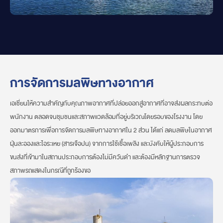
การจัดการมลพิษทางอากาศ
เอเชี่ยนให้ความสำคัญกับคุณภาพอากาศที่ปล่อยออกสู่อากาศที่อาจส่งผลกระทบต่อ
พนักงาน ตลอดจนชุมชนและสภาพแวดล้อมที่อยู่บริเวณโดยรอบของโรงงาน โดย
ออกมาตรการเพื่อการจัดการมลพิษทางอากาศใน 2 ส่วน ได้แก่ ลดมลพิษในอากาศ
ฝุ่นละอองและไอระเหย (สารเจือปน) จากการใช้เชื้อเพลิง และบังคับให้ผู้ประกอบการ
ขนส่งที่เข้ามาในสถานประกอบการต้องไม่มีควันดำ และต้องมีหลักฐานการตรวจ
สภาพรถแสดงในกรณีที่ถูกร้องขอ