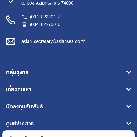
อ.เมือง จ.สมุทรสาคร 74000
(034) 822204-7
(034) 822700-6
asian-secretary@asiansea.co.th
กลุ่มธุรกิจ
อาหารสัตว์เลี้ยงแบบเปียก
เกี่ยวกับเรา
อาหารแช่เยือกแข็ง
วิสัยทัศน์ พันธกิจ และเป้าหมาย
นักลงทุนสัมพันธ์
อาหารสัตว์น้ำ
โครงสร้างธุรกิจ
หน้าหลักนักลงทุนสัมพันธ์
ศูนย์ข่าวสาร
อาหารพร้อมทานบรรจุในภาชนะปิดผนึก
ประวัติและพัฒนาการของบริษัท
ข้อมูลบริษัท
ข่าวประชาสัมพันธ์