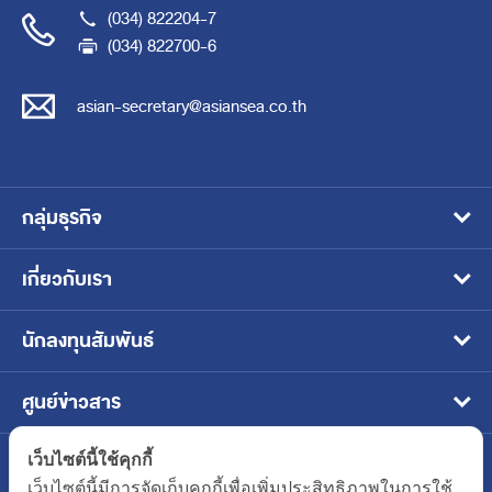
(034) 822204-7
(034) 822700-6
asian-secretary@asiansea.co.th
กลุ่มธุรกิจ
อาหารสัตว์เลี้ยงแบบเปียก
เกี่ยวกับเรา
อาหารแช่เยือกแข็ง
วิสัยทัศน์ พันธกิจ และเป้าหมาย
นักลงทุนสัมพันธ์
อาหารสัตว์น้ำ
โครงสร้างธุรกิจ
หน้าหลักนักลงทุนสัมพันธ์
ศูนย์ข่าวสาร
อาหารพร้อมทานบรรจุในภาชนะปิดผนึก
ประวัติและพัฒนาการของบริษัท
ข้อมูลบริษัท
ข่าวประชาสัมพันธ์
ติดต่อเรา
อาหารสัตว์เลี้ยงแบบเม็ด
เว็บไซต์นี้ใช้คุกกี้
คณะกรรมการบริษัทและผู้บริหาร
ข้อมูลทางการเงิน
ข่าวสารนักลงทุน
เว็บไซต์นี้มีการจัดเก็บคุกกี้เพื่อเพิ่มประสิทธิภาพในการใช้