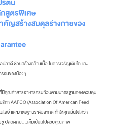
โปรตีน
ักสูตรพิเศษ
คัญสร้างสมดุลร่างกายของ
uarantee
้อปลาดี ช่วยสร้างกล้ามเนื้อ ในการเจริญเติบโต และ
ิกรรมของน้องๆ
ฑ์ที่มีคุณค่าสารอาหารครบถ้วนตามมาตรฐานกองควบคุม
ฐอเมริกา AAFCO (Association Of American Feed
โนโลยี และมาตรฐานระดับสากล ทำให้คุณมั่นใจได้ว่า
ชู ปลอดภัย....เต็มเปี่ยมไปด้วยคุณภาพ