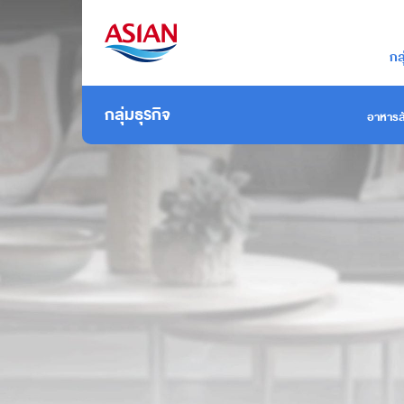
กล
กลุ่มธุรกิจ
อาหารสั