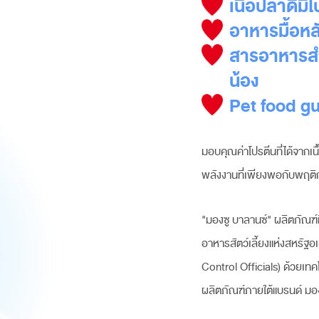
เนื้อปลาดีมี
อาหารมื้อหล
สารอาหารสำ
น้อง
Pet food g
มอบคุณค่าโปรตีนที่ได้จากเนื
พลังงานที่เพียงพอกับพฤต
"มองซู บาลานซ์" ผลิตภัณ
อาหารสัตว์เลี้ยงแห่งสหรั
Control Officials) ด้วยเทค
ผลิตภัณฑ์ภายใต้แบรนด์ มอง