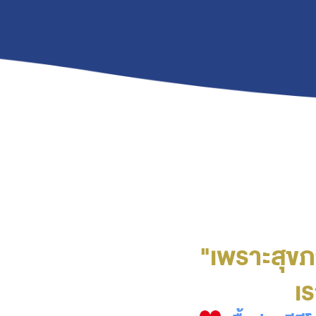
"เพราะสุข
เร