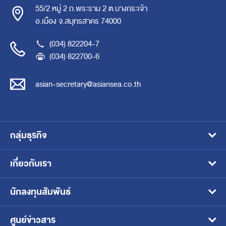
55/2 หมู่ 2 ถ.พระราม 2 ต.บางกระเจ้า
อ.เมือง จ.สมุทรสาคร 74000
(034) 822204-7
(034) 822700-6
asian-secretary@asiansea.co.th
กลุ่มธุรกิจ
อาหารสัตว์เลี้ยงแบบเปียก
เกี่ยวกับเรา
อาหารแช่เยือกแข็ง
วิสัยทัศน์ พันธกิจ และเป้าหมาย
นักลงทุนสัมพันธ์
อาหารสัตว์น้ำ
โครงสร้างธุรกิจ
หน้าหลักนักลงทุนสัมพันธ์
ศูนย์ข่าวสาร
อาหารพร้อมทานบรรจุในภาชนะปิดผนึก