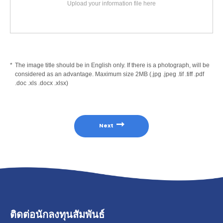
Upload your information file here
The image title should be in English only. If there is a photograph, will be
considered as an advantage.
Maximum size 2MB (.jpg .jpeg .tif .tiff .pdf
.doc .xls .docx .xlsx)
Next
ติดต่อนักลงทุนสัมพันธ์