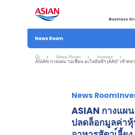
Business G
News Room
News Room
Investor
ASIAN กางแผน “เอเชี่ยน อะไลอันซ์ฯ (AAI)” เข้าตลาด
News RoomInve
ASIAN กางแผน “
ปลดล็อกมูลค่าหุ
อาหารสัตวเ์ลี้ยง