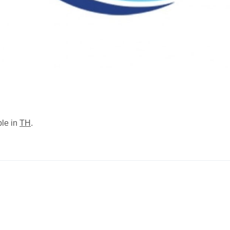
ble in
TH
.