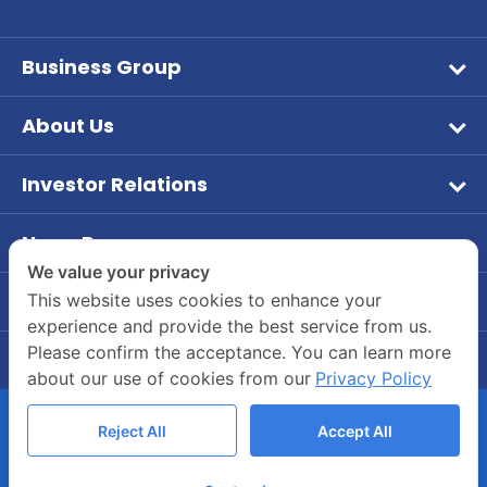
Business Group
Wet Pet Food
About Us
Frozen Food
Vision & Mission
Aqua Feed
Investor Relations
Company Overview
หน้าหลักนักลงทุนสัมพันธ์
Tuna
Company Background
News Room
ข้อมูลบริษัท
Dry Feed
PR News
Board of Director and Executive Management
We value your privacy
ข้อมูลทางการเงิน
Our Brands
Contact Us
This website uses cookies to enhance your
Investor
Company Structure
experience and provide the best service from us.
Company's Contact Information
รายงานประจำปี / แบบ 56-1
CSR
Please confirm the acceptance. You can learn more
Career
55/2 Moo 2, Rama 2 Road, Bang Krachao, Muang
ข้อมูลผู้ถือหุ้น
about our use of cookies from our
Privacy Policy
Join Us
Samut Sakhon 74000
การกำกับดูแลกิจการ
Company’s Benefits
(034) 822700-4
Reject All
Accept All
ข้อมูลนำเสนอแบบมัลติมีเดีย
Whistle-blowing Channels
COPYRIGHT © 2020 ASIANSEAFOODS.CO.TH.