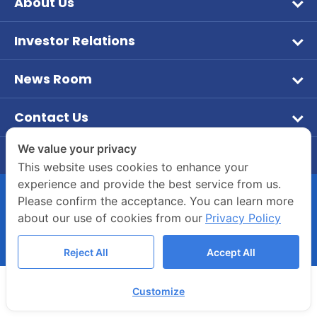
About Us
Frozen Food
Vision & Mission
Aqua Feed
Investor Relations
Company Overview
หน้าหลักนักลงทุนสัมพันธ์
Tuna
Company Background
News Room
ข้อมูลบริษัท
Dry Feed
PR News
Board of Director and Executive Management
ข้อมูลทางการเงิน
Our Brands
Contact Us
Investor
Company Structure
Company's Contact Information
รายงานประจำปี / แบบ 56-1
CSR
We value your privacy
Career
55/2 Moo 2, Rama 2 Road, Bang Krachao, Muang
ข้อมูลผู้ถือหุ้น
This website uses cookies to enhance your
Join Us
Samut Sakhon 74000
experience and provide the best service from us.
การกำกับดูแลกิจการ
Company’s Benefits
Please confirm the acceptance. You can learn more
(034) 822700-4
ข้อมูลนำเสนอแบบมัลติมีเดีย
about our use of cookies from our
Privacy Policy
Whistle-blowing Channels
COPYRIGHT © 2020 ASIANSEAFOODS.CO.TH.
บทวิเคราะห์
ALL RIGHTS RESERVED.
Reject All
Accept All
ข้อมูลราคาหลักทรัพย์
Customize
ห้องข่าวประชาสัมพันธ์