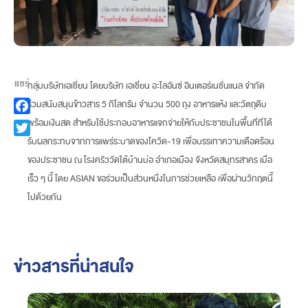
แชร์
กลุ่มบริษัทเอเชี่ยน โดยบริษัท เอเชี่ยน อะไลอันซ์ อินเตอร์เนชั่นแนล จำกัด
ร่วมสนับสนุนข้าวสาร 5 กิโลกรัม จำนวน 500 ถุง อาหารแห้ง และวัตถุดิบ
Facebook
พร้อมเงินสด สำหรับใช้ประกอบอาหารแจกจ่ายให้กับประชาชนในพื้นที่ที่ได้
Twitter
รับผลกระทบจากการแพร่ระบาดของโควิด-19 เพื่อบรรเทาความเดือดร้อน
ของประชาชน ณ โรงครัววัดใต้บ้านบ่อ อำเภอเมือง จังหวัดสมุทรสาคร เมื่อ
เร็ว ๆ นี้ โดย ASIAN ขอร่วมเป็นส่วนหนึ่งในการช่วยเหลือ เพื่อผ่านวิกฤตนี้
ไปด้วยกัน
ข่าวสารที่น่าสนใจ