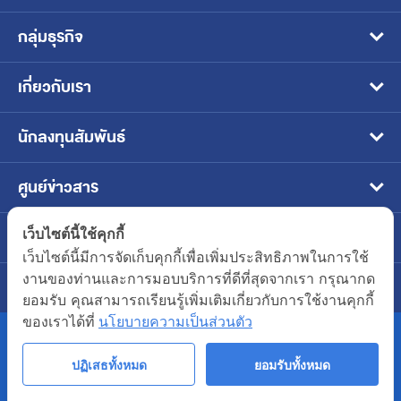
กลุ่มธุรกิจ
อาหารสัตว์เลี้ยงแบบเปียก
เกี่ยวกับเรา
อาหารแช่เยือกแข็ง
วิสัยทัศน์ พันธกิจ และเป้าหมาย
นักลงทุนสัมพันธ์
อาหารสัตว์น้ำ
โครงสร้างธุรกิจ
หน้าหลักนักลงทุนสัมพันธ์
ศูนย์ข่าวสาร
อาหารพร้อมทานบรรจุในภาชนะปิดผนึก
ประวัติและพัฒนาการของบริษัท
ข้อมูลบริษัท
ข่าวประชาสัมพันธ์
ติดต่อเรา
อาหารสัตว์เลี้ยงแบบเม็ด
เว็บไซต์นี้ใช้คุกกี้
คณะกรรมการบริษัทและผู้บริหาร
ข้อมูลทางการเงิน
ข่าวสารนักลงทุน
เว็บไซต์นี้มีการจัดเก็บคุกกี้เพื่อเพิ่มประสิทธิภาพในการใช้
ข้อมูลติดต่อบริษัท
แบรนด์ของเรา
งานของท่านและการมอบบริการที่ดีที่สุดจากเรา กรุณากด
สมัครงาน
โครงสร้างองค์กร
รายงานประจำปี / แบบ 56-1
ข่าวกิจกรรมเพื่อสังคม
ยอมรับ คุณสามารถเรียนรู้เพิ่มเติมเกี่ยวกับการใช้งานคุกกี้
55/2 หมู่ 2 ถ.พระราม 2 ต.บางกระเจ้า อ.เมือง
Join Us
ของเราได้ที่
นโยบายความเป็นส่วนตัว
ข้อมูลผู้ถือหุ้น
จ.สมุทรสาคร 74000
Company’s Benefits
ปฏิเสธทั้งหมด
ยอมรับทั้งหมด
การกำกับดูแลกิจการ
(034) 822700-4
COPYRIGHT © 2020 ASIANSEAFOODS.CO.TH.